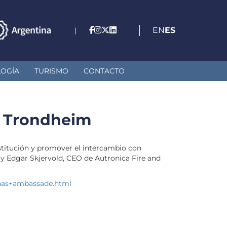
EN
ES
|
LOGÍA
TURISMO
CONTACTO
n Trondheim
stitución y promover el intercambio con
 y Edgar Skjervold, CEO de Autronica Fire and
tinas+ambassade.html