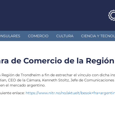
ONSULARES
COMERCIO
CULTURA
CIENCIA Y TECNO
ra de Comercio de la Regió
Región de Trondheim a fin de estrechar el vínculo con dicha in
 Rian, CEO de la Cámara, Kenneth Stoltz, Jefe de Comunicaciones
 en el mercado argentino.
uiente enlace:
https://www.nitr.no/no/aktuelt/besok+fra+argen