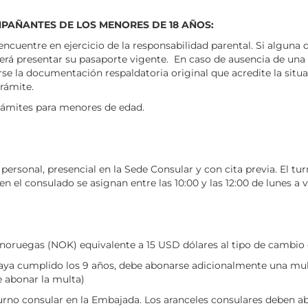
PAÑANTES DE LOS MENORES DE 18 AÑOS:
cuentre en ejercicio de la responsabilidad parental. Si alguna 
berá presentar su pasaporte vigente. En caso de ausencia de una
rse la documentación respaldatoria original que acredite la situ
trámite.
trámites para menores de edad.
ersonal, presencial en la Sede Consular y con cita previa. El tur
n el consulado se asignan entre las 10:00 y las 12:00 de lunes a v
oruegas (NOK) equivalente a 15 USD dólares al tipo de cambio d
 haya cumplido los 9 años, debe abonarse adicionalmente una mult
e abonar la multa)
urno consular en la Embajada. Los aranceles consulares deben 