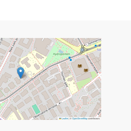
Leaflet
|
©
OpenStreetMap
contributors