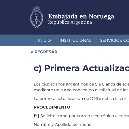
Pasar
al
contenido
Embajada en Noruega
principal
República Argentina
INICIO
INSTITUCIONAL
SERVICIOS C
REGRESAR
c) Primera Actualizac
Los ciudadanos argentinos de 5 a 8 años de eda
mediante un turno concedido a solicitud de las
La primera actualización de DNI implica la emisi
PROCEDIMIENTO
1° |
Solicite turno por correo electrónico a
cons
Nombre y Apellido del menor