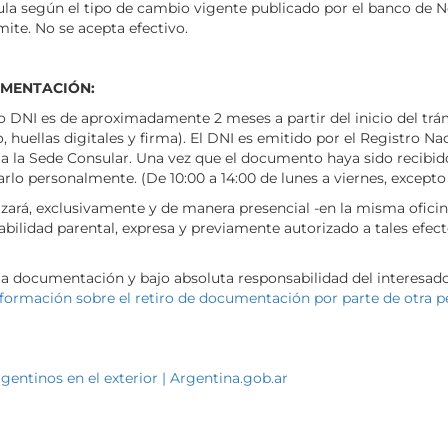
lcula según el tipo de cambio vigente publicado por el banco de
mite. No se acepta efectivo.
UMENTACIÓN:
o DNI es de aproximadamente 2 meses a partir del inicio del trám
huellas digitales y firma). El DNI es emitido por el Registro N
 la Sede Consular. Una vez que el documento haya sido recibido p
arlo personalmente. (De 10:00 a 14:00 de lunes a viernes, excepto
ará, exclusivamente y de manera presencial -en la misma oficina
sabilidad parental, expresa y previamente autorizado a tales ef
la documentación y bajo absoluta responsabilidad del interesad
nformación sobre el retiro de documentación por parte de otra 
rgentinos en el exterior | Argentina.gob.ar