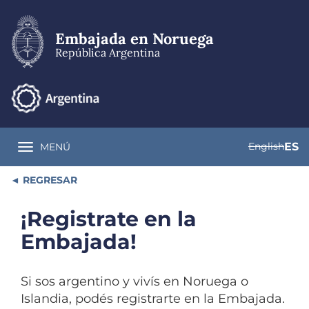
Pasar
al
contenido
Embajada en Noruega
principal
República Argentina
English
ES
MENÚ
Toggle navigation
REGRESAR
¡Registrate en la
Embajada!
Si sos argentino y vivís en Noruega o
Islandia, podés registrarte en la Embajada.